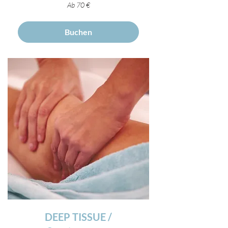
Ab
Ab 70 €
70
Euro
Buchen
DEEP TISSUE /