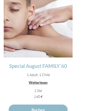
Special August FAMILY´60
1 Adult, 1 Child
Weiterlesen
1 Std.
140
140 €
Euro
Buchen