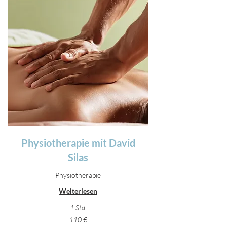
Physiotherapie mit David
Silas
Physiotherapie
Weiterlesen
1 Std.
110
110 €
Euro